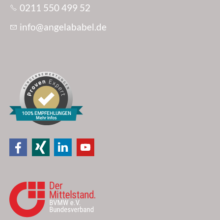
0211 550 499 52
nf
ng
l
b
b
l
d
100% EMPFEHLUNGEN
Mehr Infos