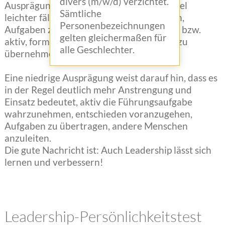
divers (m/w/d) verzichtet.
Ausprägung darauf hin, dass es in der Regel
Sämtliche
leichter fällt, andere Menschen anzuleiten,
Personenbezeichnungen
Aufgaben zu übertragen, zu kontrollieren bzw.
gelten gleichermaßen für
aktiv, formell oder informell die Führung zu
alle Geschlechter.
übernehmen.
Eine niedrige Ausprägung weist darauf hin, dass es
in der Regel deutlich mehr Anstrengung und
Einsatz bedeutet, aktiv die Führungsaufgabe
wahrzunehmen, entschieden voranzugehen,
Aufgaben zu übertragen, andere Menschen
anzuleiten.
Die gute Nachricht ist: Auch Leadership lässt sich
lernen und verbessern!
Leadership-Persönlichkeitstest