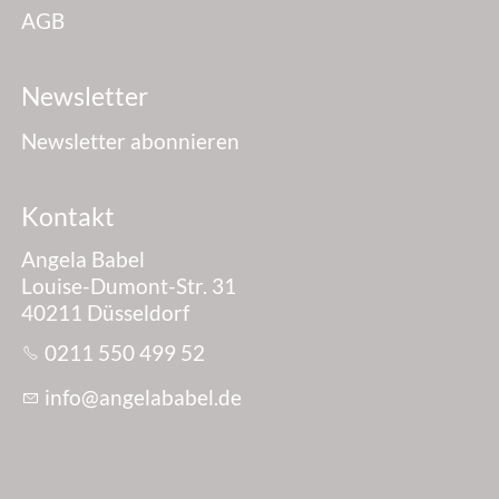
Ich bin...*
AGB
Newsletter
Geschlecht*
Newsletter abonnieren
männlich
weiblich
divers
keine Angabe
Ich bin...*
Kontakt
Angela Babel
Louise-Dumont-Str. 31
Ich interessiere mich für ein kostenloses Erstgespräch zum
Thema...
40211 Düsseldorf
0211 550 499 52
nf
ng
l
b
b
l
d
Datenschutz*