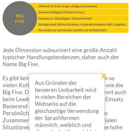
Jede Dimension subsumiert eine große Anzahl
typischer Handlungstendenzen, daher auch der
Name Big Five.
X
Es gibt kein Persönlichkeitskonzept, dass in so
Aus Gründen der
vielen Kulturen repliziert werden konnte, wie die
besseren Lesbarkeit wird
Big Five. Dieses umfangreiche Wissen kommt auch
in vielen Bereichen der
beim Leadership-Persönlichkeitstest zum Einsatz.
Webseite auf die
Basierend darauf, welche
gleichzeitige Verwendung
Persönlichkeitseigenschaften mit Erfolg im
der Sprachformen
Zusammenhang stehen und welche in sozialen
männlich, weiblich und
Situationen von Bedeutung sind, weist eine hohe