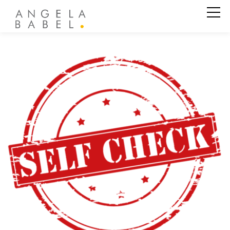
Business Coaching
Executive Coaching
Business Aufstellung
Leadership Masterclass
Leadership Test
Vorträge
Private Coaching