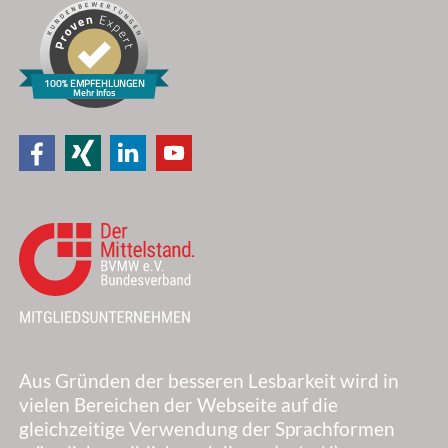
Ich habe die
Datenschutzerklärung
zur Kenntnis genommen und
akzeptiere diese.
100% EMPFEHLUNGEN
Mehr Infos
SENDEN
(Mit diesem Test werden Ihre Daten für die Zusendung meines
Newsletters gespeichert, den Sie jederzeit und kostenfrei
abbestellen können. Mehr Informationen zum Umgang mit
Nutzer-Daten finden Sie in unserer
Datenschutzerklärung
.)
Aus Gründen der besseren Lesbarkeit wird in
vielen Bereichen der Webseite auf die
gleichzeitige Verwendung der Sprachformen