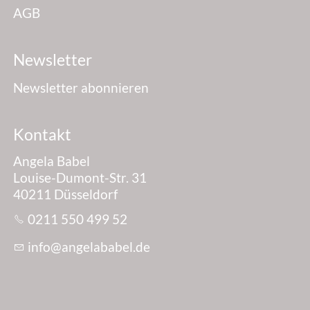
Ich bin...*
AGB
Newsletter
Geschlecht*
Newsletter abonnieren
männlich
weiblich
divers
keine Angabe
Ich bin...*
Kontakt
Angela Babel
Louise-Dumont-Str. 31
Ich interessiere mich für ein kostenloses Erstgespräch zum
Thema...
40211 Düsseldorf
0211 550 499 52
nf
ng
l
b
b
l
d
Datenschutz*