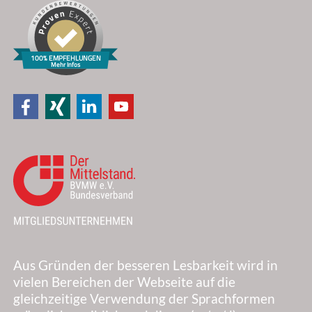
Ich habe die
Datenschutzerklärung
zur Kenntnis genommen und
akzeptiere diese.
100% EMPFEHLUNGEN
Mehr Infos
SENDEN
(Mit diesem Test werden Ihre Daten für die Zusendung meines
Newsletters gespeichert, den Sie jederzeit und kostenfrei
abbestellen können. Mehr Informationen zum Umgang mit
Nutzer-Daten finden Sie in unserer
Datenschutzerklärung
.)
Aus Gründen der besseren Lesbarkeit wird in
vielen Bereichen der Webseite auf die
gleichzeitige Verwendung der Sprachformen