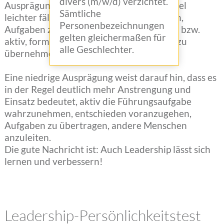
divers (m/w/d) verzichtet.
Ausprägung darauf hin, dass es in der Regel
Sämtliche
leichter fällt, andere Menschen anzuleiten,
Personenbezeichnungen
Aufgaben zu übertragen, zu kontrollieren bzw.
gelten gleichermaßen für
aktiv, formell oder informell die Führung zu
alle Geschlechter.
übernehmen.
Eine niedrige Ausprägung weist darauf hin, dass es
in der Regel deutlich mehr Anstrengung und
Einsatz bedeutet, aktiv die Führungsaufgabe
wahrzunehmen, entschieden voranzugehen,
Aufgaben zu übertragen, andere Menschen
anzuleiten.
Die gute Nachricht ist: Auch Leadership lässt sich
lernen und verbessern!
Leadership-Persönlichkeitstest