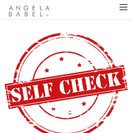
Business Coaching
Private Coaching
Systemische Aufstellung
Persönlichkeitstest &
Leadership Score
Vorträge
Angela Babel