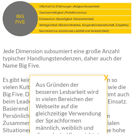
Jede Dimension subsumiert eine große Anzahl
typischer Handlungstendenzen, daher auch der
Name Big Five.
X
Es gibt kein Persönlichkeitskonzept, dass in so
Aus Gründen der
vielen Kulturen repliziert werden konnte, wie die
besseren Lesbarkeit wird
Big Five. Dieses umfangreiche Wissen kommt auch
in vielen Bereichen der
beim Leadership-Persönlichkeitstest zum Einsatz.
Webseite auf die
Basierend darauf, welche
gleichzeitige Verwendung
Persönlichkeitseigenschaften mit Erfolg im
der Sprachformen
Zusammenhang stehen und welche in sozialen
männlich, weiblich und
Situationen von Bedeutung sind, weist eine hohe