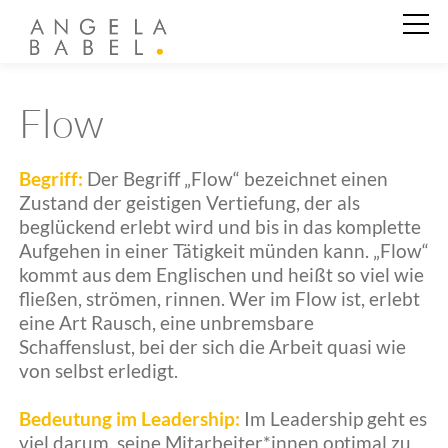
Business Coaching
Flow
Private Coaching
Begriff:
Der Begriff „Flow“ bezeichnet einen
Zustand der geistigen Vertiefung, der als
beglückend erlebt wird und bis in das komplette
Angela Babel
Aufgehen in einer Tätigkeit münden kann. „Flow“
kommt aus dem Englischen und heißt so viel wie
fließen, strömen, rinnen. Wer im Flow ist, erlebt
Kundenstimmen
eine Art Rausch, eine unbremsbare
Schaffenslust, bei der sich die Arbeit quasi wie
von selbst erledigt.
Aktuelles
Bedeutung im Leadership:
Im Leadership geht es
viel darum, seine Mitarbeiter*innen optimal zu