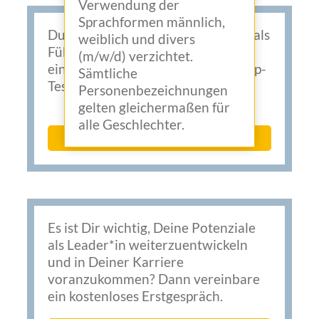
Verwendung der
Sprachformen männlich,
Du möchtest wissen, wo Du selbst als
weiblich und divers
Führungskraft stehst? Dann mach‘
(m/w/d) verzichtet.
einfach den kostenlosen Leadership-
Sämtliche
Test.
Personenbezeichnungen
gelten gleichermaßen für
alle Geschlechter.
Leadership-Test
Es ist Dir wichtig, Deine Potenziale
als Leader*in weiterzuentwickeln
und in Deiner Karriere
voranzukommen? Dann vereinbare
ein kostenloses Erstgespräch.