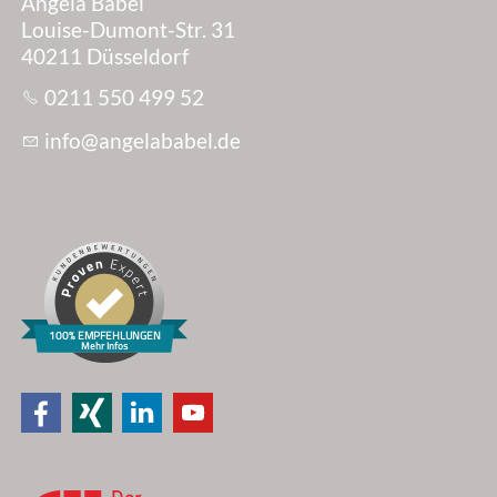
Angela Babel
Louise-Dumont-Str. 31
40211 Düsseldorf
0211 550 499 52
nf
ng
l
b
b
l
d
100% EMPFEHLUNGEN
Mehr Infos