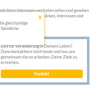
 mit ihren Interessen vertreten sehen und gesehen
en, sondern sich an den Stärken, Interessen und
X
ie gleichzeitige
 Sämtliche
Zeit für Veränderung in Deinem Leben?
Dann kontaktiere mich heute und lass uns
gemeinsam daran arbeiten, Deine Ziele zu
erreichen.
Kontakt