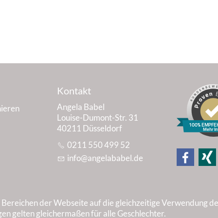
Kontakt
Angela Babel
ieren
Louise-Dumont-Str. 31
100% EMPFE
40211 Düsseldorf
Mehr In
0211 550 499 52
nf
ng
l
b
b
l
d
n Bereichen der Webseite auf die gleichzeitige Verwendung d
en gelten gleichermaßen für alle Geschlechter.