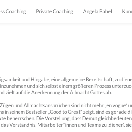
ess Coaching
Private Coaching
Angela Babel
Kun
gsamkeit und Hingabe, eine allgemeine Bereitschaft, zu dien
unehmen und sich selbst einem größeren Prozess unterzuordne
nd zielt auf die Anerkennung der Allmacht Gottes ab.
Zügen und Allmachtsansprüchen sind nicht mehr „en vogue“ und
ins in seinem Bestseller „Good to Great“ zeigt, sind es gerade
rkte beherrschen. Die Vorstellung, dass Demut gleichbedeutend 
 das Verständnis, Mitarbeiter*innen und Teams zu ‚dienen‘, sie