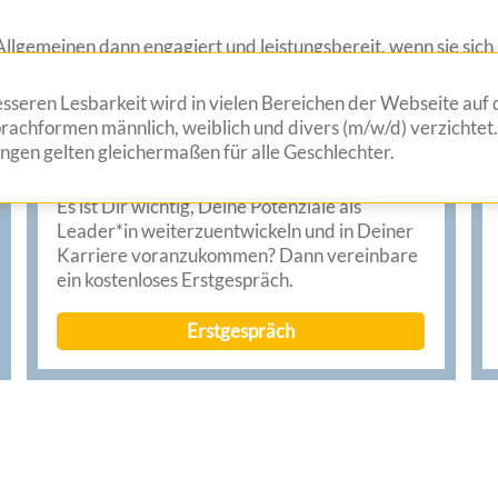
llgemeinen dann engagiert und leistungsbereit, wenn sie sich
aben verstanden, sich nicht selbst in den Mittelpunkt zu stell
ng gelingt auf Dauer nicht, ohne auch zu dienen.
seren Lesbarkeit wird in vielen Bereichen der Webseite auf d
achformen männlich, weiblich und divers (m/w/d) verzichtet.
gen gelten gleichermaßen für alle Geschlechter.
Es ist Dir wichtig, Deine Potenziale als
Leader*in weiterzuentwickeln und in Deiner
Karriere voranzukommen? Dann vereinbare
ein kostenloses Erstgespräch.
Erstgespräch