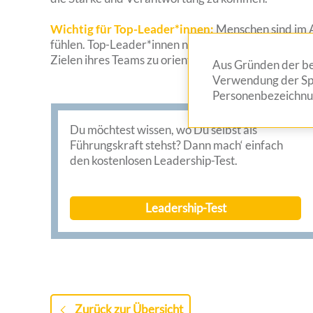
Wichtig für Top-Leader*innen:
Menschen sind im A
fühlen. Top-Leader*innen nutzen dieses Wissen. Sie h
Zielen ihres Teams zu orientieren. Denn echte Führu
Aus Gründen der bes
Verwendung der Spr
Personenbezeichnun
Du möchtest wissen, wo Du selbst als
Führungskraft stehst? Dann mach‘ einfach
den kostenlosen Leadership-Test.
Leadership-Test
Zurück zur Übersicht