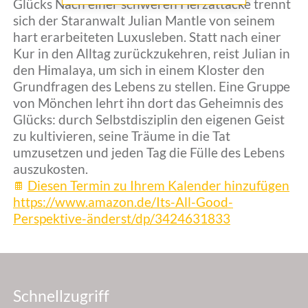
Glücks Nach einer schweren Herzattacke trennt
sich der Staranwalt Julian Mantle von seinem
hart erarbeiteten Luxusleben. Statt nach einer
Kur in den Alltag zurückzukehren, reist Julian in
den Himalaya, um sich in einem Kloster den
Grundfragen des Lebens zu stellen. Eine Gruppe
von Mönchen lehrt ihn dort das Geheimnis des
Glücks: durch Selbstdisziplin den eigenen Geist
zu kultivieren, seine Träume in die Tat
umzusetzen und jeden Tag die Fülle des Lebens
auszukosten.
Diesen Termin zu Ihrem Kalender hinzufügen
https://www.amazon.de/Its-All-Good-
Perspektive-änderst/dp/3424631833
Schnellzugriff