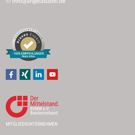
nf
ng
l
b
b
l
d
100% EMPFEHLUNGEN
Mehr Infos