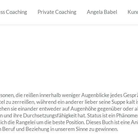
ess Coaching
Private Coaching
Angela Babel
Kun
ersonen, die reißen innerhalb weniger Augenblicke jedes Gesp
el zu zerreißen, während ein anderer lieber seine Suppe kalt i
hen sie einander entweder auf Augenhöhe gegenüber oder abe
 und ihre Durchsetzungsfähigkeit hat. Status ist ein Phänome
 die Rangelei um die beste Position. Dieses Buch ist eine Anle
in Beruf und Beziehung in unserem Sinne zu gewinnen.