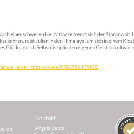
ach einer schweren Herzattacke trennt sich der Staranwalt J
ckzukehren, reist Julian in den Himalaya, um sich in einem Klo
 Glücks: durch Selbstdisziplin den eigenen Geist zu kultivier
_michael_esser_status-spiele/9783596179800
Kontakt
Angela Babel
ieren