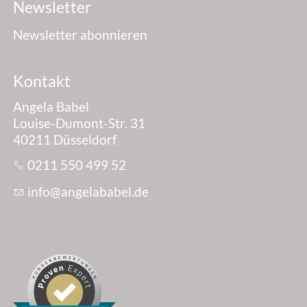
Newsletter
Newsletter abonnieren
Kontakt
Angela Babel
Louise-Dumont-Str. 31
40211 Düsseldorf
0211 550 499 52
nf
ng
l
b
b
l
d