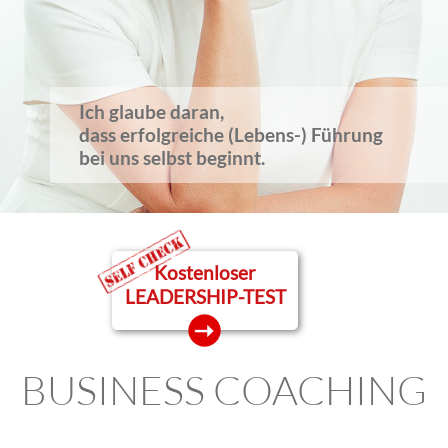
Kontakt
Home
Ich glaube daran,
dass erfolgreiche (Lebens-) Führung
bei uns selbst beginnt.
Kostenloser
LEADERSHIP-TEST
BUSINESS COACHING