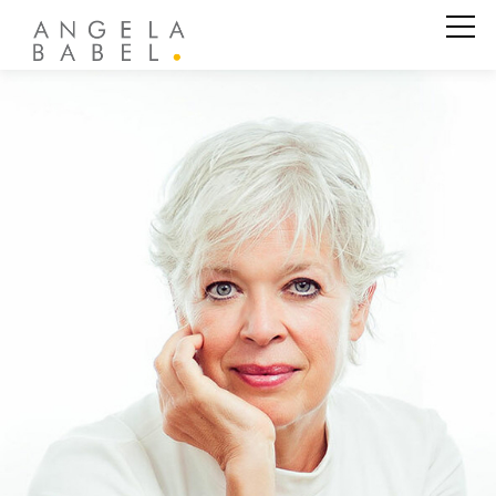
Business Coaching
Private Coaching
Angela Babel
Kundenstimmen
Aktuelles